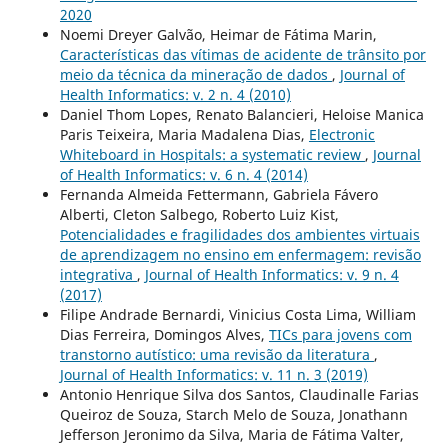
2020
Noemi Dreyer Galvão, Heimar de Fátima Marin,
Características das vítimas de acidente de trânsito por
meio da técnica da mineração de dados
,
Journal of
Health Informatics: v. 2 n. 4 (2010)
Daniel Thom Lopes, Renato Balancieri, Heloise Manica
Paris Teixeira, Maria Madalena Dias,
Electronic
Whiteboard in Hospitals: a systematic review
,
Journal
of Health Informatics: v. 6 n. 4 (2014)
Fernanda Almeida Fettermann, Gabriela Fávero
Alberti, Cleton Salbego, Roberto Luiz Kist,
Potencialidades e fragilidades dos ambientes virtuais
de aprendizagem no ensino em enfermagem: revisão
integrativa
,
Journal of Health Informatics: v. 9 n. 4
(2017)
Filipe Andrade Bernardi, Vinicius Costa Lima, William
Dias Ferreira, Domingos Alves,
TICs para jovens com
transtorno autístico: uma revisão da literatura
,
Journal of Health Informatics: v. 11 n. 3 (2019)
Antonio Henrique Silva dos Santos, Claudinalle Farias
Queiroz de Souza, Starch Melo de Souza, Jonathann
Jefferson Jeronimo da Silva, Maria de Fátima Valter,