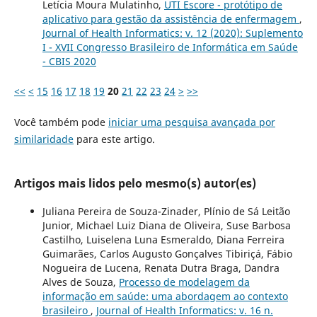
Letícia Moura Mulatinho,
UTI Escore - protótipo de
aplicativo para gestão da assistência de enfermagem
,
Journal of Health Informatics: v. 12 (2020): Suplemento
I - XVII Congresso Brasileiro de Informática em Saúde
- CBIS 2020
<<
<
15
16
17
18
19
20
21
22
23
24
>
>>
Você também pode
iniciar uma pesquisa avançada por
similaridade
para este artigo.
Artigos mais lidos pelo mesmo(s) autor(es)
Juliana Pereira de Souza-Zinader, Plínio de Sá Leitão
Junior, Michael Luiz Diana de Oliveira, Suse Barbosa
Castilho, Luiselena Luna Esmeraldo, Diana Ferreira
Guimarães, Carlos Augusto Gonçalves Tibiriçá, Fábio
Nogueira de Lucena, Renata Dutra Braga, Dandra
Alves de Souza,
Processo de modelagem da
informação em saúde: uma abordagem ao contexto
brasileiro
,
Journal of Health Informatics: v. 16 n.