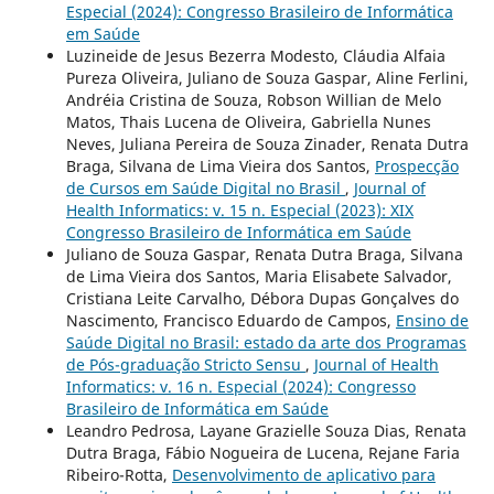
Especial (2024): Congresso Brasileiro de Informática
em Saúde
Luzineide de Jesus Bezerra Modesto, Cláudia Alfaia
Pureza Oliveira, Juliano de Souza Gaspar, Aline Ferlini,
Andréia Cristina de Souza, Robson Willian de Melo
Matos, Thais Lucena de Oliveira, Gabriella Nunes
Neves, Juliana Pereira de Souza Zinader, Renata Dutra
Braga, Silvana de Lima Vieira dos Santos,
Prospecção
de Cursos em Saúde Digital no Brasil
,
Journal of
Health Informatics: v. 15 n. Especial (2023): XIX
Congresso Brasileiro de Informática em Saúde
Juliano de Souza Gaspar, Renata Dutra Braga, Silvana
de Lima Vieira dos Santos, Maria Elisabete Salvador,
Cristiana Leite Carvalho, Débora Dupas Gonçalves do
Nascimento, Francisco Eduardo de Campos,
Ensino de
Saúde Digital no Brasil: estado da arte dos Programas
de Pós-graduação Stricto Sensu
,
Journal of Health
Informatics: v. 16 n. Especial (2024): Congresso
Brasileiro de Informática em Saúde
Leandro Pedrosa, Layane Grazielle Souza Dias, Renata
Dutra Braga, Fábio Nogueira de Lucena, Rejane Faria
Ribeiro-Rotta,
Desenvolvimento de aplicativo para