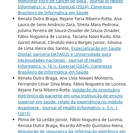
monitorar risco de câncer de boca
,
Journal of Health
Informatics: v. 16 n. Especial (2024): Congresso
Brasileiro de Informática em Saúde
Renata Dutra Braga, Rejane Faria Ribeiro-Rotta, Ana
Laura de Sene Amâncio Zara, Sheila Mara Pedrosa,
Juliana Pereira de Souza-Zinader de Souza-Zinader,
Fábio Nogueira de Lucena, Taciana Novo Kudo, Rita
Goreti Amaral, Cândido Vieira Borges Junior, Silvana
de Lima Vieira dos Santos,
Especialização em Saúde
Digital: parceria DATASUS e Universidade para
necessidades nacionais
,
Journal of Health
Informatics: v. 16 n. Especial (2024): Congresso
Brasileiro de Informática em Saúde
Renata Dutra Braga, Ana Lívia Novaes Monteiro,
Fernando César Silva Mota, Fábio Nogueira de Lucena,
Rejane Faria Ribeiro-Rotta,
Validação do prontuário
eletrônico do paciente em uma instituição de ensino
superior em saúde: relato da experiência no módulo
Anamnese
,
Journal of Health Informatics: v. 5 n. 1
(2013)
Plinio de Sá Leitão-Júnior, Fábio Nogueira de Lucena,
Renata Dutra Braga, Ricardo Alfredo Quintano Neira,
Regulação de segurança da informação eletrônica em