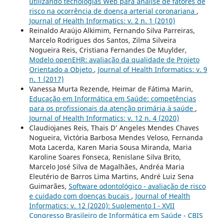
utilizando tecnologias Web para análise de fatores de
risco na ocorrência de doença arterial coronariana
,
Journal of Health Informatics: v. 2 n. 1 (2010)
Reinaldo Araújo Alkimim, Fernando Silva Parreiras,
Marcelo Rodrigues dos Santos, Zilma Silveira
Nogueira Reis, Cristiana Fernandes De Muylder,
Modelo openEHR: avaliação da qualidade de Projeto
Orientado a Objeto
,
Journal of Health Informatics: v. 9
n. 1 (2017)
Vanessa Murta Rezende, Heimar de Fátima Marin,
Educação em Informática em Saúde: competências
para os profissionais da atenção primária à saúde
,
Journal of Health Informatics: v. 12 n. 4 (2020)
Claudiojanes Reis, Thais D’ Angeles Mendes Chaves
Nogueira, Victória Barbosa Mendes Veloso, Fernanda
Mota Lacerda, Karen Maria Sousa Miranda, Maria
Karoline Soares Fonseca, Renislane Silva Brito,
Marcelo José Silva de Magalhães, Andréa Maria
Eleutério de Barros Lima Martins, André Luiz Sena
Guimarães,
Software odontológico - avaliação de risco
e cuidado com doenças bucais
,
Journal of Health
Informatics: v. 12 (2020): Suplemento I - XVII
Congresso Brasileiro de Informática em Saúde - CBIS