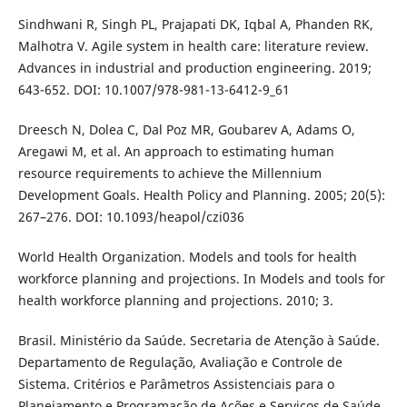
Sindhwani R, Singh PL, Prajapati DK, Iqbal A, Phanden RK,
Malhotra V. Agile system in health care: literature review.
Advances in industrial and production engineering. 2019;
643-652. DOI: 10.1007/978-981-13-6412-9_61
Dreesch N, Dolea C, Dal Poz MR, Goubarev A, Adams O,
Aregawi M, et al. An approach to estimating human
resource requirements to achieve the Millennium
Development Goals. Health Policy and Planning. 2005; 20(5):
267–276. DOI: 10.1093/heapol/czi036
World Health Organization. Models and tools for health
workforce planning and projections. In Models and tools for
health workforce planning and projections. 2010; 3.
Brasil. Ministério da Saúde. Secretaria de Atenção à Saúde.
Departamento de Regulação, Avaliação e Controle de
Sistema. Critérios e Parâmetros Assistenciais para o
Planejamento e Programação de Ações e Serviços de Saúde